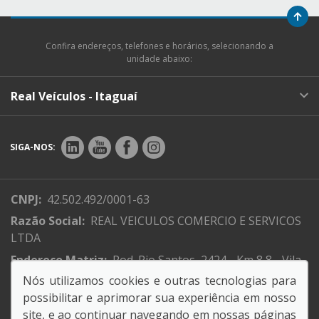
Confira endereços, telefones e horários, selecionando a
unidade abaixo:
Real Veículos - Itaguaí
SIGA-NOS:
CNPJ:
42.502.492/0001-63
Razão Social:
REAL VEICULOS COMERCIO E SERVICOS
LTDA
Endereço Matriz:
Rod. Rio Santos, 2424 - Km 8,8 - Vila
Ibirapitanga - Itaguaí-RJ
Nós utilizamos cookies e outras tecnologias para
possibilitar e aprimorar sua experiência em nosso
site, e ao continuar navegando em nossas páginas