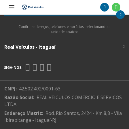
Confira endereços, telefones e horários, selecionando a
unidade abaixo:
Real Veículos - Itaguaí
SIGA-NOS:
CNPJ:
42.502.492/0001-63
Razão Social:
REAL VEICULOS COMERCIO E SERVICOS
LTDA
Endereço Matriz:
Rod. Rio Santos, 2424 - Km 8,8 - Vila
Ibirapitanga - Itaguaí-RJ