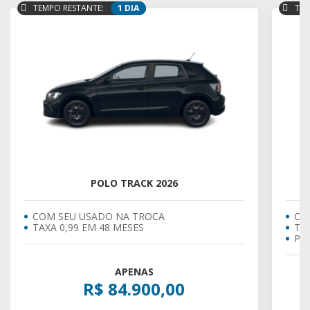
TEMPO RESTANTE:
1 DIA
TEM
POLO TRACK 2026
COM SEU USADO NA TROCA
CO
TAXA 0,99 EM 48 MESES
TAX
PR
APENAS
R$ 84.900,00