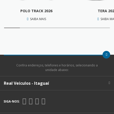
POLO TRACK 2026
TERA 20
SAIBA MAIS
SAIBA MA
Confira endereços, telefones e horários, selecionando a
unidade abaixo:
Real Veículos - Itaguaí
SIGA-NOS: