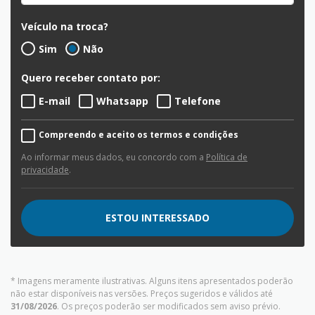
Veículo na troca?
Sim
Não
Quero receber contato por:
E-mail
Whatsapp
Telefone
Compreendo e aceito os termos e condições
Ao informar meus dados, eu concordo com a
Política de
privacidade
.
ESTOU INTERESSADO
* Imagens meramente ilustrativas. Alguns itens apresentados poderão
não estar disponíveis nas versões. Preços sugeridos e válidos até
31/08/2026
. Os preços poderão ser modificados sem aviso prévio.