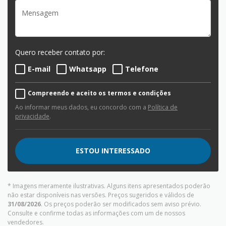
Quero receber contato por:
E-mail
Whatsapp
Telefone
Compreendo e aceito os termos e condições
Ao informar meus dados, eu concordo com a
Política de
privacidade
.
ESTOU INTERESSADO
* Imagens meramente ilustrativas. Alguns itens apresentados poderão
não estar disponíveis nas versões. Preços sugeridos e válidos de
31/08/2026
. Os preços poderão ser modificados sem aviso prévio.
Consulte e confirme todas as informações com um de nossos
vendedores.