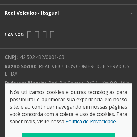
Real Veículos - Itaguaí
SIGA-NOS:
CNPJ:
42.502.492/0001-63
Razão Social:
REAL VEICULOS COMERCIO E SERVICOS
LTDA
Endereço Matriz:
Rod. Rio Santos, 2424 - Km 8,8 - Vila
Ibirapitanga - Itaguaí-RJ
Nós utilizamos cookies e outras tecnologias para
possibilitar e aprimorar sua experiência em nosso
site, e ao continuar navegando em nossas páginas
você concorda com a coleta e uso de cookies. Para
saber mais, visite nossa
Política de Privacidade
.
© Copyright 2026
AutoForce - Todos os direitos reservados.
Política de privacidade
.