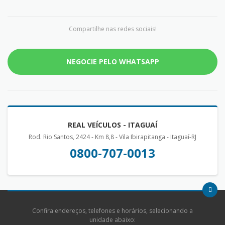
Compartilhe nas redes sociais!
NEGOCIE PELO WHATSAPP
REAL VEÍCULOS - ITAGUAÍ
Rod. Rio Santos, 2424 - Km 8,8 - Vila Ibirapitanga - Itaguaí-RJ
0800-707-0013
Confira endereços, telefones e horários, selecionando a
unidade abaixo: