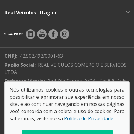
Real Veículos - Itaguaí
SIGA-NOS:
CNPJ:
42.502.492/0001-63
Razão Social:
REAL VEICULOS COMERCIO E SERVICOS
LTDA
Endereço Matriz:
Rod. Rio Santos, 2424 - Km 8,8 - Vila
Ibirapitanga - Itaguaí-RJ
Nós utilizamos cookies e outras tecnologias para
possibilitar e aprimorar sua experiência em nosso
site, e ao continuar navegando em nossas páginas
você concorda com a coleta e uso de cookies. Para
saber mais, visite nossa
Política de Privacidade
.
© Copyright 2026
AutoForce - Todos os direitos reservados.
Política de privacidade
.