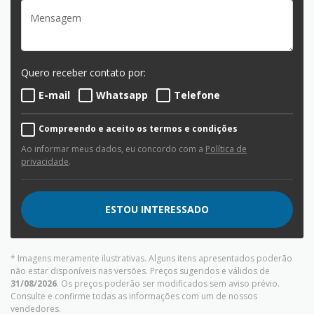
Quero receber contato por:
E-mail
Whatsapp
Telefone
Compreendo e aceito os termos e condições
Ao informar meus dados, eu concordo com a
Política de
privacidade
.
ESTOU INTERESSADO
* Imagens meramente ilustrativas. Alguns itens apresentados poderão
não estar disponíveis nas versões. Preços sugeridos e válidos de
31/08/2026
. Os preços poderão ser modificados sem aviso prévio.
Consulte e confirme todas as informações com um de nossos
vendedores.