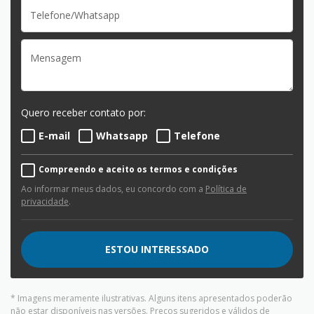
Quero receber contato por:
E-mail
Whatsapp
Telefone
Compreendo e aceito os termos e condições
Ao informar meus dados, eu concordo com a
Política de
privacidade
.
ESTOU INTERESSADO
* Imagens meramente ilustrativas. Alguns itens apresentados poderão
não estar disponíveis nas versões. Preços sugeridos e válidos de