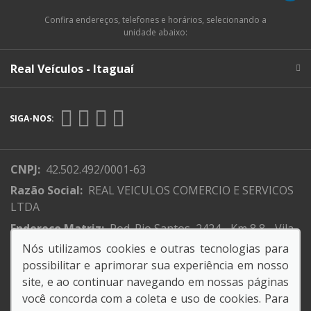
Confira endereços, telefones e horários, selecionando a
unidade abaixo:
Real Veículos - Itaguaí
SIGA-NOS:
CNPJ:
42.502.492/0001-63
Razão Social:
REAL VEICULOS COMERCIO E SERVICOS
LTDA
Endereço Matriz:
Rod. Rio Santos, 2424 - Km 8,8 - Vila
Ibirapitanga - Itaguaí-RJ
Nós utilizamos cookies e outras tecnologias para
possibilitar e aprimorar sua experiência em nosso
site, e ao continuar navegando em nossas páginas
você concorda com a coleta e uso de cookies. Para